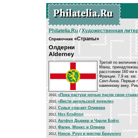
Philatelia.Ru
/
Художественная лите
«Страны»
Справочник
Олдерни
Alderney
Третий по величине 
Манш, принадлежащи
расстоянии 160 км к
Франции. 7,9 кв. км
Сент-Анна. Первые 
каменному веку. Ри
«Пока пастухи ночью пасли свои стада
2010,
«Вести ангельской внемли»
2010,
Судья спасает Оливера
2012,
Ноэ Клэйпол
2012,
Артфул Доджер и Чарли Бэйтс
2012,
Фагин, Монкс и Оливер
2012,
Нэнси, Роуз и мистер Браунлоу
2012,