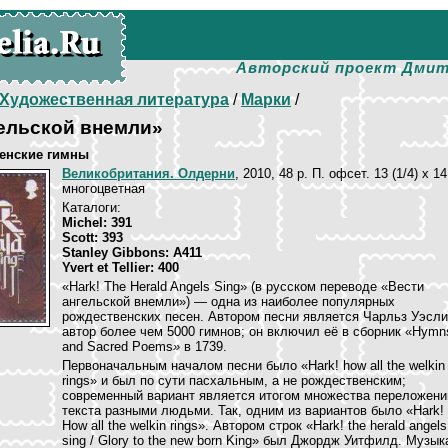
Авторский проект Дмит
Художественная литература
/
Марки
/
гельской внемли»
енские гимны
Великобритания. Олдерни
, 2010, 48 p. П. офсет. 13 (1/4) х 14
многоцветная
Каталоги:
Michel: 391
Scott: 393
Stanley Gibbons: A411
Yvert et Tellier: 400
«Hark! The Herald Angels Sing» (в русском переводе «Вести
ангельской внемли») — одна из наиболее популярных
рождественских песен. Автором песни является Чарльз Уэсли
автор более чем 5000 гимнов; он включил её в сборник «Hymn
and Sacred Poems
»
в 1739.
Первоначальным началом песни было «Hark! how all the welkin
rings» и был по сути пасхальным, а не рождественским;
современный вариант является итогом множества переложени
текста разными людьми. Так, одним из вариантов было «Hark!
How all the welkin rings». Автором строк «Hark! the herald angels
sing / Glory to the new born King» был Джордж Уитфилд. Музык