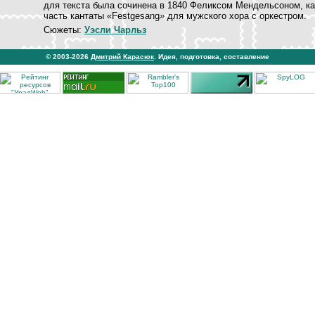
для текста была сочинена в 1840 Феликсом Мендельсоном, ка
часть кантаты «Festgesang
»
для мужского хора с оркестром.
Сюжеты:
Уэсли Чарльз
© 2003-2026
Дмитрий Карасюк
. Идея, подготовка, составление