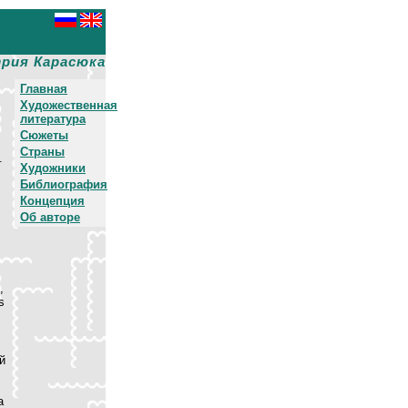
рия Карасюка
Главная
Художественная
литература
Сюжеты
Страны
.
Художники
Библиография
Концепция
Об авторе
,
s
й
а