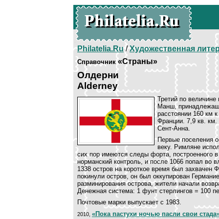
Philatelia.Ru
/
Художественная лите
«Страны»
Справочник
Олдерни
Alderney
Третий по величине 
Манш, принадлежащи
расстоянии 160 км к
Франции. 7,9 кв. км
Сент-Анна.
Первые поселения о
веку. Римляне испол
сих пор имеются следы форта, построенного в
норманский контроль, и после 1066 попал во 
1338 остров на короткое время был захвачен 
покинули остров, он был оккупирован Германие
разминирования острова, жители начали возв
Денежная система: 1 фунт стерлингов = 100 п
Почтовые марки выпускает с 1983.
«Пока пастухи ночью пасли свои стада
2010,