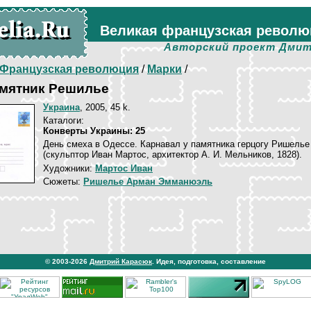
Великая французская револю
Авторский проект Дмит
Французская революция
/
Марки
/
амятник Решилье
Украина
, 2005, 45 k.
Каталоги:
Конверты Украины: 25
День смеха в Одессе. Карнавал у памятника герцогу Ришелье
(скульптор Иван Мартос, архитектор А. И. Мельников, 1828).
Художники:
Мартос Иван
Сюжеты:
Ришелье Арман Эмманюэль
© 2003-2026
Дмитрий Карасюк
. Идея, подготовка, составление