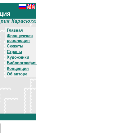
ция
рия Карасюка
Главная
Французская
революция
Сюжеты
Страны
Художники
Библиография
Концепция
Об авторе