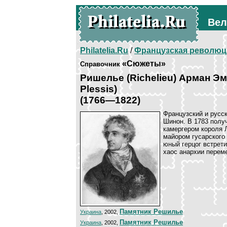
Вел
Philatelia.Ru
/
Французская революц
«Сюжеты»
Справочник
Ришелье (Richelieu) Арман Э
Plessis)
(1766—1822)
Французский и русск
Шинон. В 1783 полу
камергером короля 
майором гусарского 
юный герцог встрет
хаос анархии переме
Памятник Решилье
Украина
, 2002,
Памятник Решилье
Украина
, 2002,