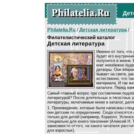
Дет
Philatelia.Ru
/
Детская литература
/
Филателистический каталог
Детская литература
Именно от того, что
будет его внутренни
получится в жизни. 
книг неизбежно буде
детворы. Они вбираю
бывает на свете, ра
естественно, что та
материала. И так же
каталоге. Перед вам
Самый главный вопрос при составлении подобно
литературой? После длительных и тягостных 
литературы, включаемые мною в каталог, деля
1. Произведения, которые были написаны спец
они детские по определению. Сюда относятся к
только для детей (например, Кэрролл, Успенск
специально для юного поколения (Алексей Н. Т
зависимости оттого, на какого читателя рассчи
для взрослых).