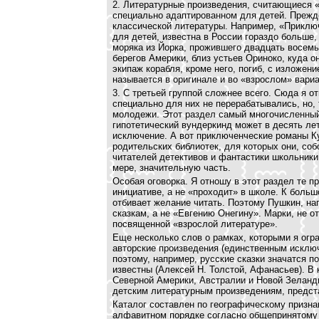
2. Литературные произведения, считающиеся «
специально адаптированном для детей. Прежде
классической литературы. Например, «Приклю
для детей, известна в России гораздо больше
моряка из Йорка, прожившего двадцать восемь
берегов Америки, близ устьев Ориноко, куда о
экипаж корабля, кроме него, погиб, с изложен
называется в оригинале и во «взрослом» вариа
3. С третьей группой сложнее всего. Сюда я от
специально для них не перерабатывались, но, 
молодежи. Этот раздел самый многочисленный 
гипотетический вундеркинд может в десять лет
исключение. А вот приключенческие романы Ку
родительских библиотек, для которых они, соб
читателей детективов и фантастики школьники 
мере, значительную часть.
Особая оговорка. Я отношу в этот раздел те п
инициативе, а не «проходит» в школе. К боль
отбивает желание читать. Поэтому Пушкин, на
сказкам, а не «Евгению Онегину». Марки, не от
посвященной «взрослой литературе».
Еще несколько слов о рамках, которыми я огра
авторские произведения (единственным исклю
поэтому, например, русские сказки значатся п
известны (Алексей Н. Толстой, Афанасьев). В
Северной Америки, Австралии и Новой Зеланд
детским литературным произведениям, предста
Каталог составлен по географическому призна
алфавитном порядке согласно общепринятому