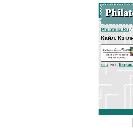
Philatelia.Ru
/
Кайл. Кэтл
Кэтрин
США
, 2006,