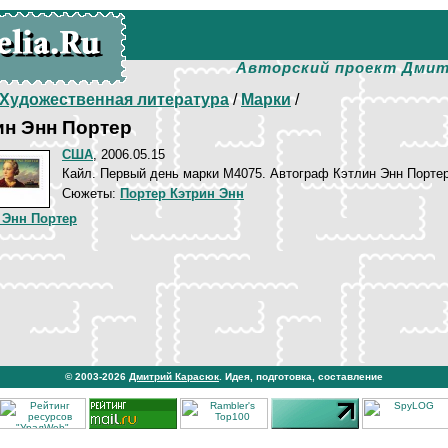
Авторский проект Дмит
Художественная литература
/
Марки
/
ин Энн Портер
США
, 2006.05.15
Кайл. Первый день марки М4075. Автограф Кэтлин Энн Портер
Сюжеты:
Портер Кэтрин Энн
 Энн Портер
© 2003-2026
Дмитрий Карасюк
. Идея, подготовка, составление