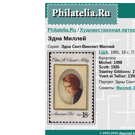
Philatelia.Ru
/
Художественная лите
Эдна Миллей
Серия:
Эдна Сент-Винсент Миллей
США
, 1981, 18 c. 
Каталоги:
Michel: 1498
Scott: 1926
Stanley Gibbons: 1
Yvert et Tellier: 135
Портрет Эдны Сент
Сюжеты:
Миллей Э
© 2003-2026
Дмитрий 