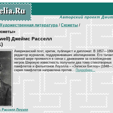
Авторский проект Дмит
Художественная литература
/
Сюжеты
/
южеты»
well) Джеймс Расселл
1)
Американский поэт, критик, публицист и дипломат. В 1857—186
редактор журналов, поддерживавших аболиционизм. Его талан
полной мере проявился в связи с движением за освобождение
негров.Широкую известность получили два тома стихотворных
памфлетов и фельетонов Лоуэлла – «Записки Биглоу» (1848—1
серия памфлетов направлена против...
Подробнее...
 Расселл Лоуэлл