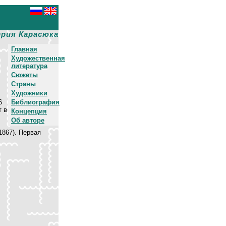
рия Карасюка
Главная
Художественная
литература
Сюжеты
Страны
Художники
6
Библиография
т в
Концепция
Об авторе
867). Первая