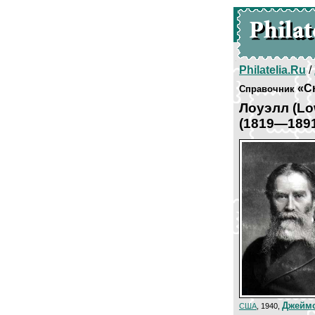
Philatelia.Ru
/
«С
Справочник
Лоуэлл (Lo
(1819—189
Джеймс
США
, 1940,