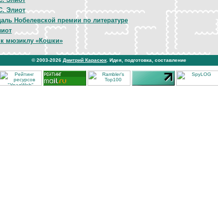
 С. Элиот
аль Нобелевской премии по литературе
лиот
 к мюзиклу «Кошки»
© 2003-2026
Дмитрий Карасюк
. Идея, подготовка, составление