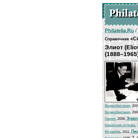
Philatelia.Ru
/
«С
Справочник
Элиот (Elio
(1888–1965
Великобритания
, 20
Великобритания
, 20
Элиот
Гвинея
, 2008,
Коморские острова
,
Пи
Мозамбик
, 2011,
Т.