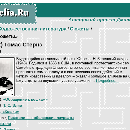
Авторский проект Дмит
Художественная литература
/
Сюжеты
/
южеты»
t) Томас Стернз
)
Выдающийся англоязычный поэт ХХ века, Нобелевский лауреа
(1948). Родился в 1888 в США, в почтенной протестантской сем
Семейные традиции Элиотов, строгое воспитание, постоянная
привычка к самоанализу и к соотнесению своих действий с
четким нравственным идеалом – оказали большое влияние на 
Ему с детства внушали чувство уважения...
Подробнее...
«Обращение к кошкам»
01,
Т. С. Элиот
06,
, «Кошки»
Писатели — нобелевские лауреаты
 1977,
сатели
 С. Элиот