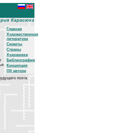
рия Карасюка
Главная
Художественная
литература
Сюжеты
Страны
Художники
т
Библиография
ье.
Концепция
Об авторе
будущего поэта.