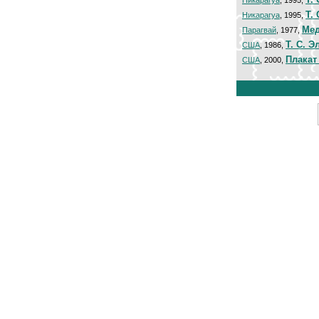
Никарагуа
, 1995,
Т.
Никарагуа
, 1995,
Мед
Парагвай
, 1977,
Т. С. Э
США
, 1986,
Плакат
США
, 2000,