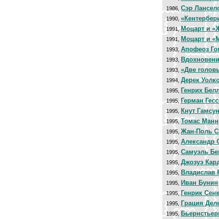
Сэр Лансел
1986,
«Кентербер
1990,
Моцарт и «
1991,
Моцарт и «
1991,
Апофеоз Го
1993,
Вдохновени
1993,
«Две голов
1993,
Дерек Уолко
1994,
Генрих Бел
1995,
Герман Гесс
1995,
Кнут Гамсу
1995,
Томас Манн
1995,
Жан-Поль С
1995,
Александр
1995,
Самуэль Бе
1995,
Джозуэ Кар
1995,
Владислав 
1995,
Иван Бунин
1995,
Генрик Сен
1995,
Грация Дел
1995,
Бьернстьер
1995,