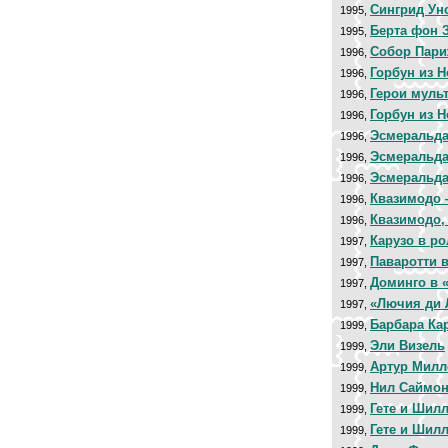
Сингрид Ун
1995,
Берта фон 
1995,
Собор Пари
1996,
Горбун из 
1996,
Герои муль
1996,
Горбун из 
1996,
Эсмеральда
1996,
Эсмеральда
1996,
Эсмеральда
1996,
Квазимодо 
1996,
Квазимодо,
1996,
Карузо в ро
1997,
Паваротти 
1997,
Доминго в 
1997,
«Лючия ди 
1997,
Барбара Ка
1999,
Эли Визель
1999,
Артур Милл
1999,
Нил Саймо
1999,
Гете и Шилл
1999,
Гете и Шилл
1999,