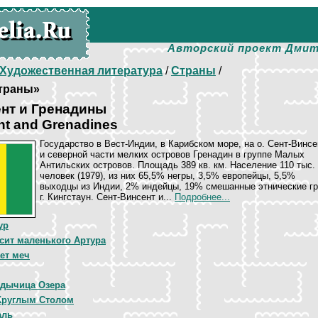
Авторский проект Дмит
Художественная литература
/
Страны
/
траны»
нт и Гренадины
nt and Grenadines
Государство в Вест-Индии, в Карибском море, на о. Сент-Винсе
и северной части мелких островов Гренадин в группе Малых
Антильских островов. Площадь 389 кв. км. Население 110 тыс.
человек (1979), из них 65,5% негры, 3,5% европейцы, 5,5%
выходцы из Индии, 2% индейцы, 19% смешанные этнические г
г. Кингстаун. Сент-Винсент и...
Подробнее...
ур
сит маленького Артура
ет меч
адычица Озера
Круглым Столом
аль