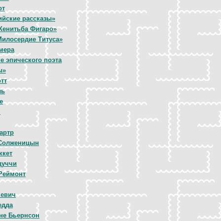
от
ийские рассказы»
Женитьба Фигаро»
Милосердие Титуса»
мера
е эпического поэта
ы»
тт
ль
е
н
артр
 Солженицын
ккет
дуччи
Реймонт
кевич
едда
не Бьернсон