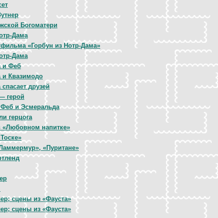
сет
Зутнер
жской Богоматери
Нотр-Дама
тфильма «Горбун из Нотр-Дама»
Нотр-Дама
 и Феб
 и Квазимодо
 спасает друзей
— герой
 Феб и Эсмеральда
ли герцога
в «Любовном напитке»
«Тоске»
Ламмермур», «Пуритане»
ртленд
ер
н
ер; сцены из «Фауста»
ер; сцены из «Фауста»