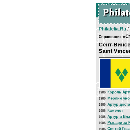
Philatelia.Ru
/
«С
Справочник
Сент-Винсе
Saint Vince
Король Арт
1986,
Мерлин уно
1986,
Артур доста
1986,
Камелот
1986,
Артур и Вл
1986,
Рыцари за 
1986,
Святой Гра
1986,