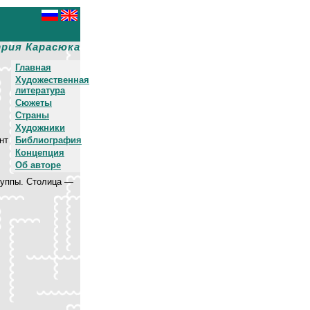
рия Карасюка
Главная
Художественная
литература
Сюжеты
Страны
Художники
нт
Библиография
Концепция
Об авторе
руппы. Столица —