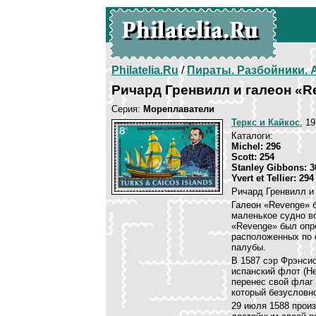
Philatelia.Ru
/
Пираты. Разбойники.
Ричард Гренвилл и галеон «R
Серия:
Мореплаватели
Теркс и Кайкос
, 1
Каталоги:
Michel: 296
Scott: 254
Stanley Gibbons: 3
Yvert et Tellier: 294
Ричард Гренвилл и
Галеон «Revenge» 
маленькое судно в
«Revenge» был опр
расположенных по 
палубы.
В 1587 сэр Фрэнси
испанский флот (Н
перенес свой флаг 
который безусловн
29 июля 1588 прои