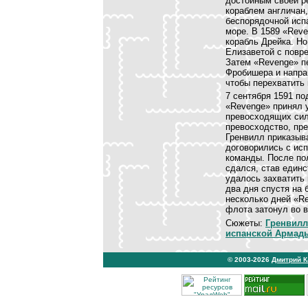
достойным своей р
кораблем англичан,
беспорядочной исп
море. В 1589 «Rev
корабль Дрейка. Но
Елизаветой с повр
Затем «Revenge» п
Фробишера и напра
чтобы перехватить
7 сентября 1591 п
«Revenge» принял у
превосходящих сил
превосходство, пр
Гренвилл приказыв
договорились с ис
команды. После по
сдался, став един
удалось захватить
два дня спустя на 
несколько дней «R
флота затонул во 
Сюжеты:
Гренвилл
испанской Армад
© 2003-2026
Дмитрий 