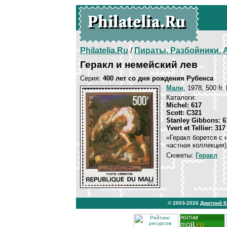
Philatelia.Ru
/
Пираты. Разбойники.
Геракл и немейский лев
Серия:
400 лет со дня рождения Рубенса
Мали
, 1978, 500 fr
Каталоги:
Michel: 617
Scott: C321
Stanley Gibbons: 6
Yvert et Tellier: 31
«Геракл борется с
частная коллекция)
Сюжеты:
Геракл
© 2003-2026
Дмитрий 