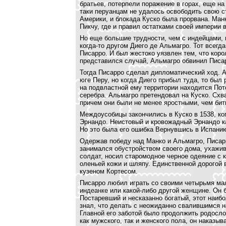
братьев, потерпели поражение в горах, еще на
таки перуанцам не удалось освободить свою с
Америки, и блокада Куско была прорвана. Ман
Пикчу, где и правил остатками своей империи 
Но еще большие трудности, чем с индейцами,
когда-то другом Диего де Альмагро. Тот всег
Писарро. И был жестоко уязвлен тем, что коро
представился случай, Альмагро обвинил Писар
Тогда Писарро сделал дипломатический ход. А
юге Перу, но когда Диего прибыл туда, то был
на подвластной ему территории находится Пот
серебра. Альмагро претендовал на Куско. Схв
причем они были не менее яростными, чем бит
Междоусобицы закончились в Куско в 1538, к
Эрнандо. Неистовый и кровожадный Эрнандо ка
Но это была его ошибка Вернувшись в Испанию
Одержав победу над Манко и Альмагро, Писар
занимался обустройством своего дома, ухажив
солдат, носил старомодное черное одеяние с 
оленьей кожи и шляпу. Единственной дорогой 
кузеном Кортесом.
Писарро любил играть со своими четырьмя мал
индеанке или какой-либо другой женщине. Он 
Постаревший и несказанно богатый, этот наибо
знал, что делать с неожиданно свалившимся н
Главной его заботой было продолжить родосл
как мужского, так и женского пола, он наказы