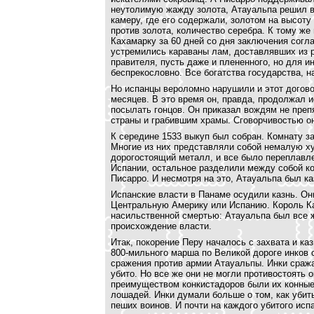
неутолимую жажду золота, Атауальпа решил в
камеру, где его содержали, золотом на высоту
против золота, количество серебра. К тому же
Кахамарку за 60 дней со дня заключения согл
устремились караваны лам, доставлявших из р
правителя, пусть даже и плененного, но для 
беспрекословно. Все богатства государства, 
Но испанцы вероломно нарушили и этот догово
месяцев. В это время он, правда, продолжал и
посылать гонцов. Он приказал вождям не преп
страны и грабившим храмы. Сговорчивостью он
К середине 1533 выкуп был собран. Комнату 
Многие из них представляли собой немалую х
дорогостоящий металл, и все было переплавле
Испании, остальное разделили между собой ко
Писарро. И несмотря на это, Атауальпа был ка
Испанские власти в Панаме осудили казнь. Он
Центральную Америку или Испанию. Король Ка
насильственной смертью: Атауальпа был все ж
происхождение власти.
Итак, покорение Перу началось с захвата и ка
800-мильного марша по Великой дороге инков 
сражения против армии Атауальпы. Инки сража
убито. Но все же они не могли противостоять 
преимуществом конкистадоров были их конные
лошадей. Инки думали больше о том, как убит
пеших воинов. И почти на каждого убитого исп