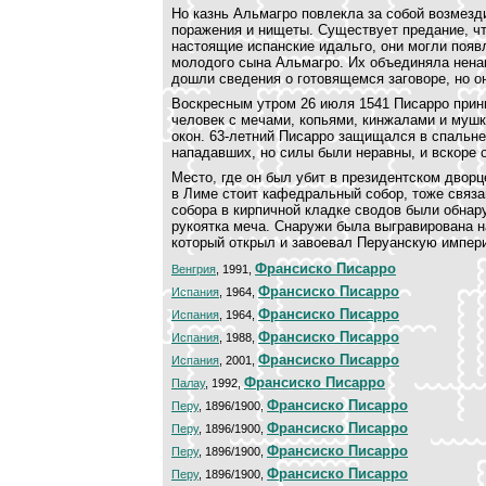
Но казнь Альмагро повлекла за собой возмезди
поражения и нищеты. Существует предание, чт
настоящие испанские идальго, они могли появ
молодого сына Альмагро. Их объединяла ненав
дошли сведения о готовящемся заговоре, но о
Воскресным утром 26 июля 1541 Писарро прини
человек с мечами, копьями, кинжалами и мушк
окон. 63-летний Писарро защищался в спальне
нападавших, но силы были неравны, и вскоре 
Место, где он был убит в президентском двор
в Лиме стоит кафедральный собор, тоже связа
собора в кирпичной кладке сводов были обнару
рукоятка меча. Снаружи была выгравирована н
который открыл и завоевал Перуанскую импери
Франсиско Писарро
Венгрия
, 1991,
Франсиско Писарро
Испания
, 1964,
Франсиско Писарро
Испания
, 1964,
Франсиско Писарро
Испания
, 1988,
Франсиско Писарро
Испания
, 2001,
Франсиско Писарро
Палау
, 1992,
Франсиско Писарро
Перу
, 1896/1900,
Франсиско Писарро
Перу
, 1896/1900,
Франсиско Писарро
Перу
, 1896/1900,
Франсиско Писарро
Перу
, 1896/1900,