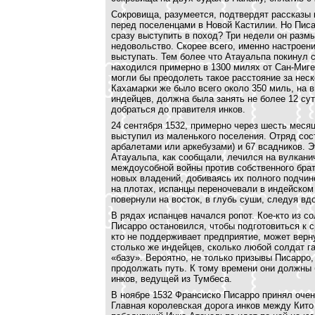
Сокровища, разумеется, подтвердят рассказы
перед поселенцами в Новой Кастилии. Но Писа
сразу выступить в поход? Три недели он разм
недовольство. Скорее всего, именно настрое
выступать. Тем более что Атауальпа покинул с
находился примерно в 1300 милях от Сан-Миге
могли бы преодолеть такое расстояние за нес
Кахамарки же было всего около 350 миль, на 
индейцев, должна была занять не более 12 су
добраться до правителя инков.
24 сентября 1532, примерно через шесть меся
выступил из маленького поселения. Отряд сос
арбалетами или аркебузами) и 67 всадников. Э
Атауальпа, как сообщали, лечился на вулкани
междоусобной войны против собственного брата
новых владений, добиваясь их полного подчин
на плотах, испанцы переночевали в индейском
повернули на восток, в глубь суши, следуя в
В рядах испанцев начался ропот. Кое-кто из с
Писарро остановился, чтобы подготовиться к 
кто не поддерживает предприятие, может верн
столько же индейцев, сколько любой солдат г
«базу». Вероятно, не только призывы Писарро
продолжать путь. К тому времени они должны 
инков, ведущей из Тумбеса.
В ноябре 1532 Франсиско Писарро принял оче
Главная королевская дорога инков между Кито 