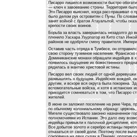
Писарро лишился возможности быстро обогатит
— ключ к завоеванию страны. Территория была
Это Писарро выяснил, когда расспрашивал о п
было делом рук островитян с Пуны. По словам
занят войной с братом Атауальпой, чтобы ока
крепости своих воинов.
Борьба за власть завершилась незадолго до в
пленило Уаскара Узурпатор из Кито стал Инкой
районов не одобряли смену правителя. Импери
Оставив часть отряда в Тумбесе, он отправил
свою сторону туземное население. Франсиско 
Доминиканские монахи обращали индейцев в хр
появилось ощущение их божественного предна
рядилась в мантию христовой истины.
Писарро вел своих людей от одной деревушки к
размышлять о будущем. Индейских вождей, ок
другим, и вскоре вся округа была покорена. З
вспомогательные войска, и хотя в испанских и
приходится сомневаться в том, что Писарро с
жителей.
В июне он заложил поселение на реке Чира, п
по обычному колониальному образцу: церковь, 
Мигеле существовало законно назначенное го
полномочиями из Испании. Это дало ему возмо
индейцы привыкли к палочной дисциплине, кот
Все добытое золото и серебро испанцы перепл
отказаться от своей доли. Поэтому после выче
сокровища на двух судах в Панаму, оплатив с