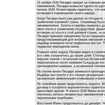
15 ноября 1533 Писарро пришел за главным пр
завоеванное, Писарро возвысил одного из уце
начале 1534. Конкистадоры надеялись, что но
испанцам в порабощении своего народа.
Когда Писарро было уже далеко за пятьдесят, 
грабителем огромной страны. Сокровища Куск
завоевателями. Золота и серебра оказалось д
имел опыта в управлении государством. Давал
испанцев остаться в этой далекой стране, он
Писарро приказал священнику Куско защищать 
предусматривающий для испанцев наказания за
индейцы вымирали катастрофически быстро. Пр
террасное земледелие инков.
Главную свою задачу Писарро видел в строите
все семь сохранились до наших дней. Столиц
морских связей с остальной частью Испанской
первоначально носил название Сьюдад-де-лос
претенциозное название, а искаженный топони
На склоне жизни Писарро занимался прокладко
Индейцы выстроили и его личную резиденцию в
засаженным привезенными оливковыми и апел
Но спокойное время продолжалось недолго. М
договор и оскорбили марионеточного правител
приготовил оружие. В апреле 1536 Манко исчез
поклялись изгнать ненавистных завоевателей и
окруженными индейцами.
Восстание Манко продолжалось до декабря. Ч