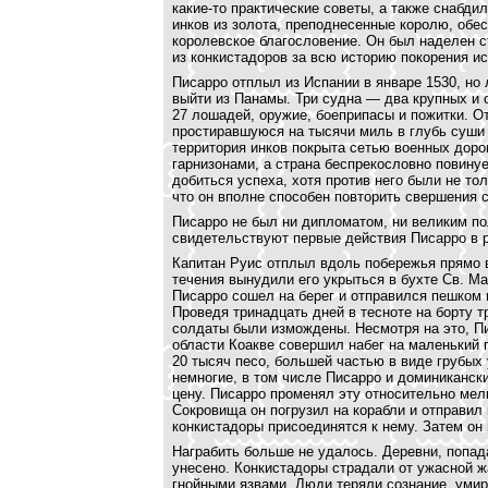
какие-то практические советы, а также снабди
инков из золота, преподнесенные королю, обе
королевское благословение. Он был наделен с
из конкистадоров за всю историю покорения 
Писарро отплыл из Испании в январе 1530, но 
выйти из Панамы. Три судна — два крупных и 
27 лошадей, оружие, боеприпасы и пожитки. О
простиравшуюся на тысячи миль в глубь суши 
территория инков покрыта сетью военных доро
гарнизонами, а страна беспрекословно повин
добиться успеха, хотя против него были не то
что он вполне способен повторить свершения с
Писарро не был ни дипломатом, ни великим по
свидетельствуют первые действия Писарро в 
Капитан Руис отплыл вдоль побережья прямо в
течения вынудили его укрыться в бухте Св. Ма
Писарро сошел на берег и отправился пешком н
Проведя тринадцать дней в тесноте на борту т
солдаты были измождены. Несмотря на это, П
области Коакве совершил набег на маленький г
20 тысяч песо, большей частью в виде грубых
немногие, в том числе Писарро и доминиканск
цену. Писарро променял эту относительно мел
Сокровища он погрузил на корабли и отправил 
конкистадоры присоединятся к нему. Затем он
Награбить больше не удалось. Деревни, попад
унесено. Конкистадоры страдали от ужасной ж
гнойными язвами. Люди теряли сознание, умир