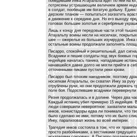
победивший Инка Атауальпа идет по ней на юг
потрясены устрашающим величием армии инде
в солдат, пообещав им богатую добычу. Един
дерзким планом — попытаться захватить вра
в движение к середине дня. Но его выходу пр
головах большие золотые и серебряные украше
Лишь к концу дня передовые части этой пышн
Атауальпу воины несли на носилках, покрытых 
шее — ожерелье из больших изумрудов. Инка п
остальные воины продолжали заполнять площ
Писарро, спокойный и решительный, дал сигна
Всадники и пешие солдаты под звук боевых го
индейцев началась паника, нападавшие испанц
начавшейся давке долго не могли прийти в себ
отточенными пиками пустили реки крови.
Писарро был плохим наездником, поэтому дра
носилкам Атауальпы, он схватил Инку за руку 
отрублены руки, но они продолжали держать тр
поле боя. Подоспевшие всадники перевернули 
Резня продолжалась и в долине. Через два ч
Каждый испанец убил примерно 15 индейцев. В
люди совершили невероятное: захватили мал
инков, конкистадоры едва ли понимали, что тв
было сделано не ими, потому что их было сли
Инку, парализовал жизнь во всей империи.
Трагедия инков состояла в том, что их правит
просто разбойниками, а вестниками грядущего
искателями сокровищ. А Писарро поддерживал