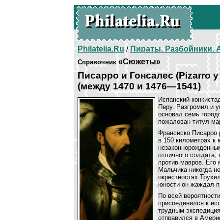
Philatelia.Ru
/
Пираты. Разбойники.
«Сюжеты»
Справочник
Писарро и Гонсалес (Pizarro 
(между 1470 и 1476—1541)
Испанский конкиста
Перу. Разгромил и у
основал семь городо
пожалован титул мар
Франсиско Писарро 
в 150 километрах к
незаконнорожденным
отличного солдата, 
против мавров. Его
Мальчика никогда не
окрестностях Трухил
юности он жаждал п
По всей вероятности
присоединился к исп
трудным экспедиция
отправился в Амери