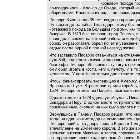
кровавом походе про
присоединился к Алонсо де Охеде, который из
аборигенами. Рассекая их ряды, он прокладыв
Писарро было около 35 лет, когда он принял 
Нуньесом де Бальбоа. Благодаря этому был вп
«отважного похода за Большим призом», как п
Америке. В 1519 был основан город Панама, и
свою долю земли, на которой работали индейц
сорок, он разбогател, обрел почет и уважени
отдых после бурной и полной невзгод жизни.
Что заставило Писарро отважиться на отчаянн
судьбой, подвергать жизнь и здоровье новым
биографы Писарро объясняют эту тягу к прикл
он любил играть в кости, кегли, пелоту. И в 
человеком. У него было только две страсти: с
Чтобы финансировать экспедицию в Америку, о
Эрнандо де Луке. Втроем они купили корабль,
1524 Писарро отплыл из Панамы, возглавив пе
Однако только в 1528 удача улыбнулась Писар
Эквадора и Перу. В одном месте их приветство
приближенные, сколько на них было золота и с
Вернувшись в Панаму, Писарро решил, что нео
тогда ни один конкистадор не осмеливался сде
Писарро прибыл ко двору короля Карла в Толе
впечатление на 28-летнего короля. В это же в
времени ацтеков Мексики, а теперь поражавши
по территории превосходящих всю Испанию. Ко