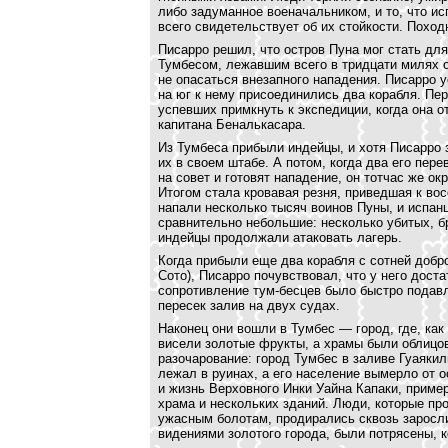
либо задуманное военачальником, и то, что и
всего свидетельствует об их стойкости. Похо
Писарро решил, что остров Пуна мог стать дл
Тумбесом, лежавшим всего в тридцати милях о
не опасаться внезапного нападения. Писарро 
на юг к нему присоединились два корабля. Пер
успевших примкнуть к экспедиции, когда она 
капитана Беналькасара.
Из Тумбеса прибыли индейцы, и хотя Писарро 
их в своем штабе. А потом, когда два его пе
на совет и готовят нападение, он тотчас же о
Итогом стала кровавая резня, приведшая к вос
напали несколько тысяч воинов Пуны, и испан
сравнительно небольшие: несколько убитых, б
индейцы продолжали атаковать лагерь.
Когда прибыли еще два корабля с сотней доб
Сото), Писарро почувствовал, что у него дост
сопротивление тум-бесцев было быстро подав
пересек залив на двух судах.
Наконец они вошли в Тумбес — город, где, как
висели золотые фрукты, а храмы были облицо
разочарование: город Тумбес в заливе Гуаяки
лежал в руинах, а его население вымерло от о
и жизнь Верховного Инки Уайна Капаки, пример
храма и нескольких зданий. Люди, которые пр
ужасным болотам, продирались сквозь заросл
видениями золотого города, были потрясены, 